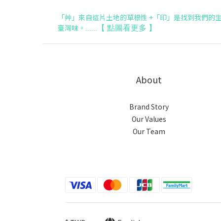
「艸」來自這片土地的草根性 +「印」是找到我們的生
臺灣味。
【
點圖看更多
】
......
About
Brand Story
Our Values
Our Team