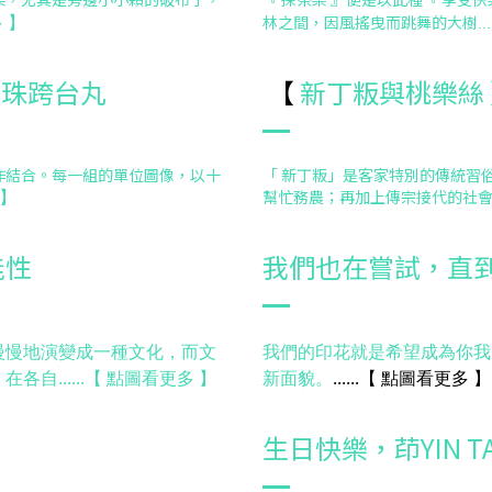
林之間，因風搖曳而跳舞的大樹
多
】
...
麗珠跨台丸
【
新丁粄與桃樂絲 
作結合。每一組的單位圖像，以十
「 新丁粄」是客家特別的傳統習
幫忙務農；再加上傳宗接代的社
】
能性
我們也在嘗試，直
慢慢地演變成一種文化，而文
我們的印花就是希望成為你我
......【 點圖看更多 】
新面貌。
......【 點圖看更多 】
生日快樂，茚YIN TA