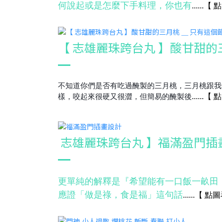
何說起或是怎麼下手料理，你也有
......
【
點
【 志雄麗珠跨台丸 】酸甘甜的
不知道你們是否有吃過醃製的三月桃，三月桃跟我
樣，咬起來很硬又很澀，但簡易的醃製後
......
【
點
志雄麗珠跨台丸 】福滿盈門插
更單純的解釋是『希望能有一口飯一畝田
應證「做是祿，食是福」這句話
......
【
點圖