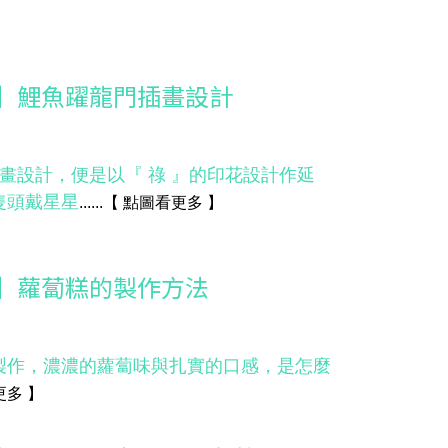
 】鯉魚躍龍門插畫設計
插畫設計，便是以『 祿 』的印花設計作延
隻頭戴星星
......
【
點圖看更多
】
 】蘿蔔糕的製作方法
製作，濃濃的蘿蔔味與扎實的口感，是怎麼
更多
】