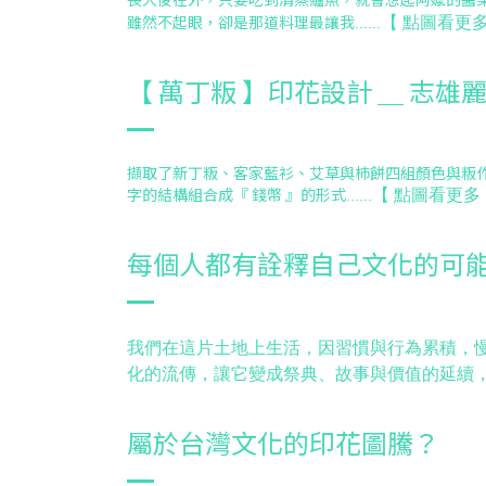
雖然不起眼，卻是那道料理最讓我
【
點圖看更
......
【 萬丁粄 】印花設計 ＿ 志雄
擷取了新丁粄、客家藍衫、艾草與柿餅四組顏色與粄
字的結構組合成『 錢幣 』的形式
【
點圖看更多
......
每個人都有詮釋自己文化的可
我們在這片土地上生活，因習慣與行為累積，
化的流傳，讓它變成祭典、故事與價值的延續，在各自
屬於台灣文化的印花圖騰？