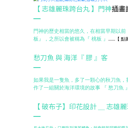
【 志雄麗珠跨台丸 】門神
插畫
門神的歷史相當的悠久，在相當早期以前，
板』，之所以會被稱為『 桃板 』
......
【
點
愁刀魚 與 海洋『 膠 』客
如果我是一隻魚，多了一顆心的秋刀魚，
作了一組關於海洋環境的故事 『 愁刀魚 
【 破布子】印花設計 ＿ 志雄
長大後在外，只要吃到清蒸鱸魚，就會想起阿嬤的醬