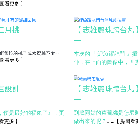
圖看更多
】
三月桃
【 志雄麗珠跨台丸
們常吃的桃子或水蜜桃不太ㄧ
本次的『 鯉魚躍龍門 』
圖看更多
】
伸，在上面的圖像中，四
畫設計
【 志雄麗珠跨台丸
，便是最好的福氣了』，更
到底阿姑的蘿蔔糕是怎麼
做出來的呢？
看更多
】
......
【
點圖看