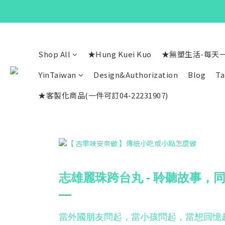
Shop All
★Hung Kuei Kuo
★無塑生活-每天
YinTaiwan
Design&Authorization
Blog
Ta
★客製化商品(一件可訂04-22231907)
志雄麗珠跨台丸 - 聆聽故事，
當外國朋友問起，當小孩問起，當想回憶