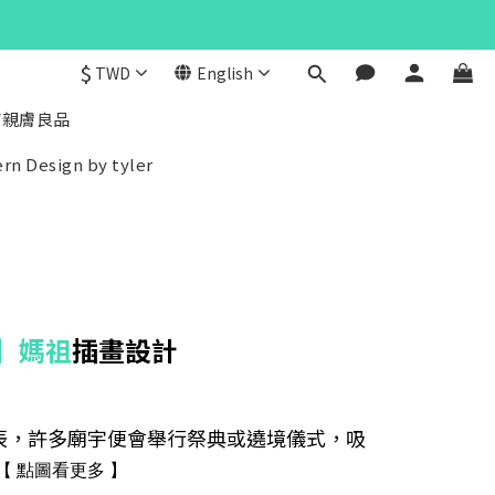
$
TWD
English
/親膚良品
rn Design by tyler
 】媽祖
插畫設計
辰，許多廟宇便會舉行祭典或遶境儀式，吸
【
點圖看更多
】