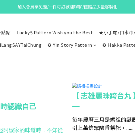
加入會員享免運/一件可訂歡迎聊聊/禮贈品少量客製化
一點點
Lucky5 Pattern Wish you the Best
★小手帕/口水巾
iLangSAYTaiChung
✪ Yin Story Pattern
✪ Hakka Patte
【 志雄麗珠跨台丸
同時認識自己
每年農曆三月是媽祖的誕
引上萬信眾隨香祭祀，
......
起阿嬤家的味道時，不知從