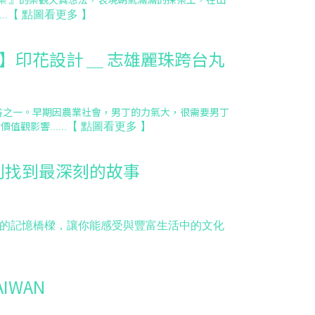
【
點圖看更多
】
...
】印花設計 ＿ 志雄麗珠跨台丸
俗之一。早期因農業社會，男丁的力氣大，很需要男丁
會價值觀影響
【
點圖看更多
】
......
到找到最深刻的故事
的記憶橋樑，讓你能感受與豐富生活中的文化
IWAN