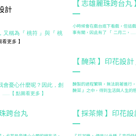
【 志雄麗珠跨台丸 
設計
小時候會在戲台底下看戲，但這
又稱為『 桃符 』與『 桃
事有關，因此有了 「 二月二，
....
圖看更多
】
【 醃菜 】印花設計
醃製的過程繁瑣，無法跳著進行，
我會憂心什麼呢？因此，創
醃菜 』之中，得到生活與人生的
』
【
點圖看更多
】
......
麗珠跨台丸
【 採茶樂 】印花設
菜，尤其是旁邊小小顆的破布子，
『 採茶樂 』便是以此種『 享受