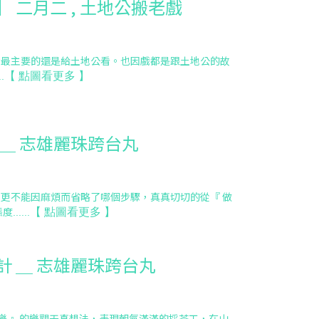
】 二月二 , 土地公搬老戲
戲最主要的還是給土地公看。也因戲都是跟土地公的故
【
點圖看更多
】
..
 ＿ 志雄麗珠跨台丸
更不能因麻煩而省略了哪個步驟，真真切切的從『 做
態度
【
點圖看更多
】
......
計 ＿ 志雄麗珠跨台丸
快樂 』的樂觀天真想法，表現朝氣滿滿的採茶工，在山