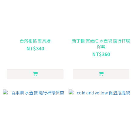
台灣柑橘 餐具捲
新丁粄 賀歲紅 水壺袋 隨行杯環
保套
NT$340
NT$360