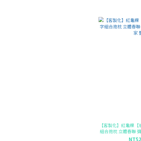
【客製化】紅龜粿【
組合抱枕 立體春聯 彌
聖
NT$2