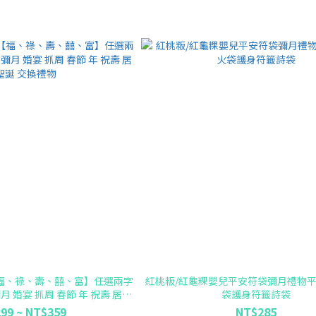
福、祿、壽、囍、富】任選兩字
紅桃粄/紅龜粿嬰兒平安符袋彌月禮物
月 婚宴 抓周 春節 年 祝壽 居家
袋護身符籤詩袋
誕 交換禮物
99 ~ NT$359
NT$285