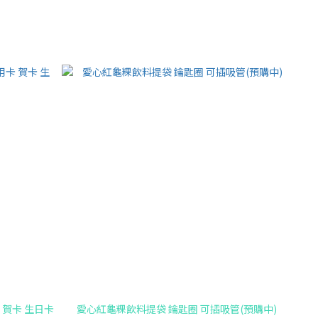
 賀卡 生日卡
愛心紅龜粿飲料提袋 鑰匙圈 可插吸管(預購中)