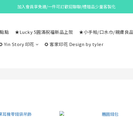
加入會員享免運/一件可訂歡迎聊聊/禮贈品少量客製化
一點點
★Lucky 5圓滿祝福新品上架
★小手帕/口水巾/親膚良
✪ Yin Story 印花
✪ 客家印花 Design by tyler