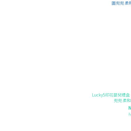
Lucky5印花嬰兒禮盒
兜兜 柔