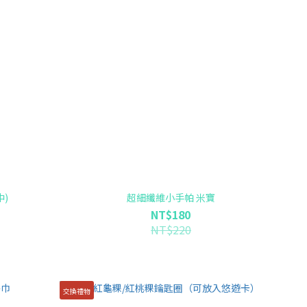
)
超細纖維小手帕 米寶
NT$180
NT$220
交換禮物