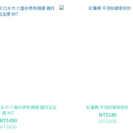
 口水巾 六重紗柔和親膚 彌月出生
紅龜粿 平頂扣徽章別針
禮 MIT
NT$180
NT$450
NT$200
NT$650