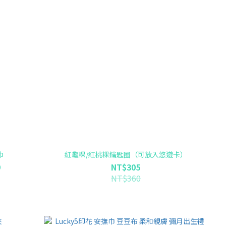
巾
紅龜粿/紅桃粿鑰匙圈（可放入悠遊卡）
9
NT$305
NT$360