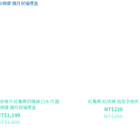
 安撫巾 紅龜粿奶嘴鍊 口水巾 圍
紅龜粿/紅桃粿 造型手帕夾
和親膚 彌月祝福禮盒
NT$220
NT$1,199
NT$250
NT$1,600