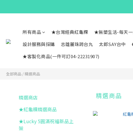
所有商品
★台灣經典紅龜粿
★無塑生活-每天
設計服務與採購
志雄麗珠跨台丸
太郎SAY台中
★客製化商品(一件可訂04-22231907)
全部商品
/
精選商品
精選商品
精選商店
★紅龜粿精選商品
★Lucky 5圓滿祝福新品上
架