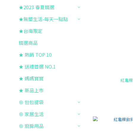
★2023 春夏精選
★無塑生活-每天一點點
★台南限定
精選商品
★ 熱銷 TOP 10
★ 送禮首選 NO.1
★ 媽媽寶寶
紅龜粿
★ 新品上市
⊕ 包包提袋
⊕ 家居生活
⊕ 廚房用品