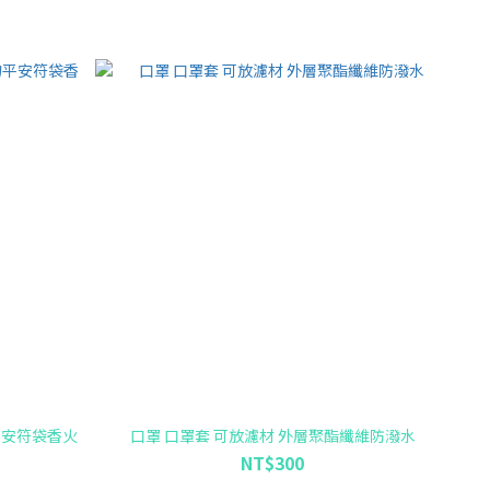
平安符袋香火
口罩 口罩套 可放濾材 外層聚酯纖維防潑水
NT$300