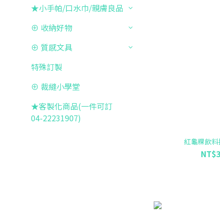
★小手帕/口水巾/親膚良品
⊕ 收納好物
⊕ 質感文具
特殊訂製
⊕ 裁縫小學堂
★客製化商品(一件可訂
04-22231907)
紅龜粿飲料
NT$3