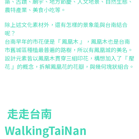
築、古蹟、廟宇、地方節慶、
人文地景、自然生態、
農特產業、美食小吃等。
除上述文化素材外，還有怎樣的景象能與台南結合
呢？
台南早年的市花便是『 鳳凰木 』，鳳凰木也是台南
市舊城區種植最普遍的路樹，所以有鳳凰城的美名。
設計元素皆以鳳凰木貫穿三組印花，構想加入了『 壓
花 』的概念，拆解鳳凰花的花瓣，與幾何塊狀組合。
走走台南
WalkingTaiNan