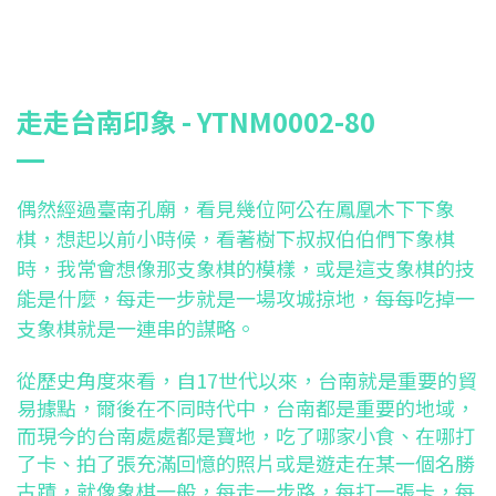
走走台南印象 - YTNM0002-80
偶然經過臺南孔廟，看見幾位阿公在鳳凰木下下象
棋，想起以前小時候，看著樹下叔叔伯伯們下象棋
時，我常會想像那支象棋的模樣，或是這支象棋的技
能是什麼，每走一步就是一場攻城掠地，每每吃掉一
支象棋就是一連串的謀略。
從歷史角度來看，自17世代以來，台南就是重要的貿
易據點，爾後在不同時代中，台南都是重要的地域，
而現今的台南處處都是寶地，吃了哪家小食、在哪打
了卡、拍了張充滿回憶的照片或是遊走在某一個名勝
古蹟，就像象棋一般，每走一步路，每打一張卡，每