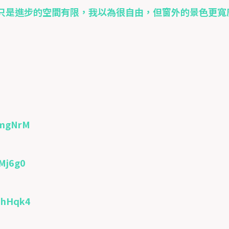
只是進步的空間有限，我以為很自由，但窗外的景色更寬
PmgNrM
Mj6g0
GhHqk4