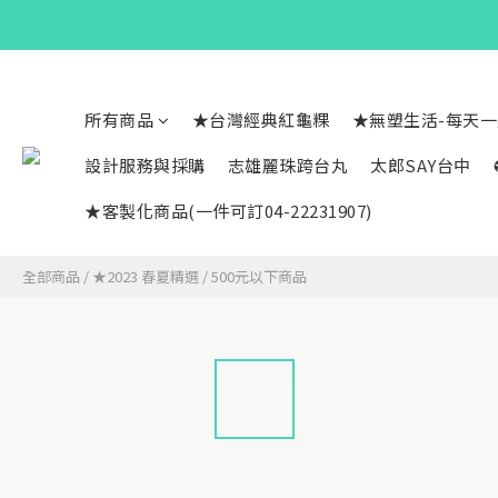
所有商品
★台灣經典紅龜粿
★無塑生活-每天
設計服務與採購
志雄麗珠跨台丸
太郎SAY台中
★客製化商品(一件可訂04-22231907)
全部商品
/
★2023 春夏精選
/
500元以下商品