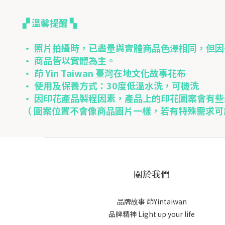
▞ 溫馨提醒 ▚
• 照片拍攝時，已盡量與實體商品色澤相同，但
• 商品皆以實體為主。
• 茚 Yin Taiwan 臺灣在地文化故事花布
• 使用及保養方式：30度低溫水洗，可機洗
• 因印花產品製程因素，產品上的印花圖案會有些
（ 圖案位置不會像商品圖片一樣，若有特殊需求
關於我們
品牌故事
茚Yintaiwan
品牌精神 Light up your life