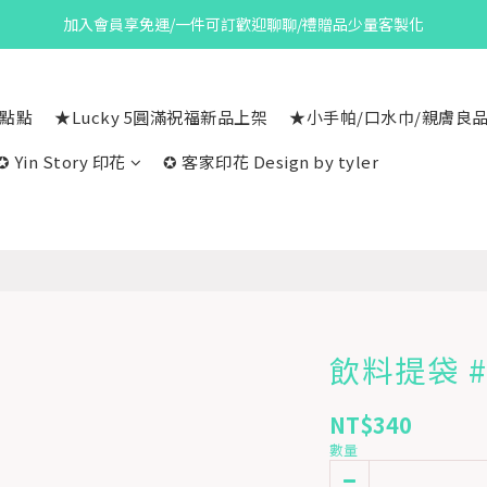
加入會員享免運/一件可訂歡迎聊聊/禮贈品少量客製化
一點點
★Lucky 5圓滿祝福新品上架
★小手帕/口水巾/親膚良
✪ Yin Story 印花
✪ 客家印花 Design by tyler
飲料提袋 #
NT$340
數量