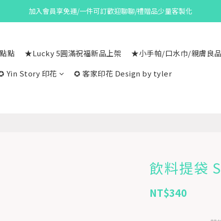
加入會員享免運/一件可訂歡迎聊聊/禮贈品少量客製化
一點點
★Lucky 5圓滿祝福新品上架
★小手帕/口水巾/親膚良
✪ Yin Story 印花
✪ 客家印花 Design by tyler
飲料提袋 Se
NT$340