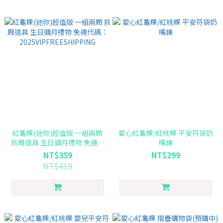
紅龜粿(迷你)超值版 一組兩顆
愛心紅龜粿/紅桃粿 平安符袋奶
抓周道具 生日彌月禮物 免運代
嘴鍊
碼：2025VIPFREESHIPPING
NT$359
NT$299
NT$419