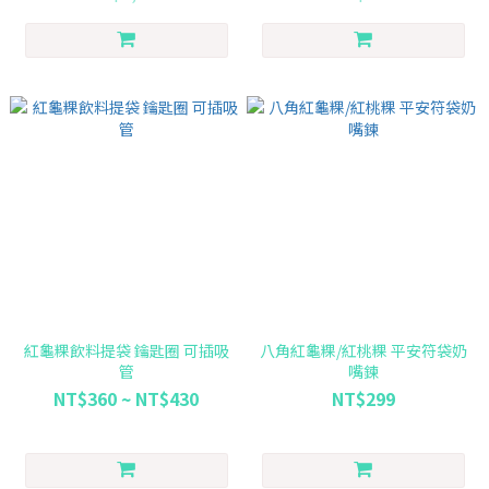
紅龜粿飲料提袋 鑰匙圈 可插吸
八角紅龜粿/紅桃粿 平安符袋奶
管
嘴鍊
NT$360 ~ NT$430
NT$299