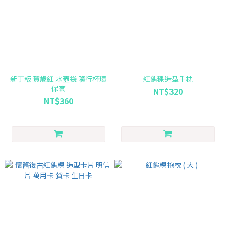
新丁粄 賀歲紅 水壺袋 隨行杯環
紅龜粿造型手枕
保套
NT$320
NT$360