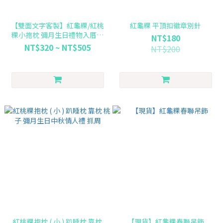
【雙面文字客製】紅龜粿/紅桃
紅龜粿 平頂扣徽章別針
粿小抱枕 彌月生日禮物入厝婚
NT$180
宴抓周道具 聖誕節交換禮物
NT$320 ~ NT$505
NT$200
紅桃粿抱枕 ( 小 ) 趴睡枕 靠枕
【現貨】紅龜粿春聯吊飾