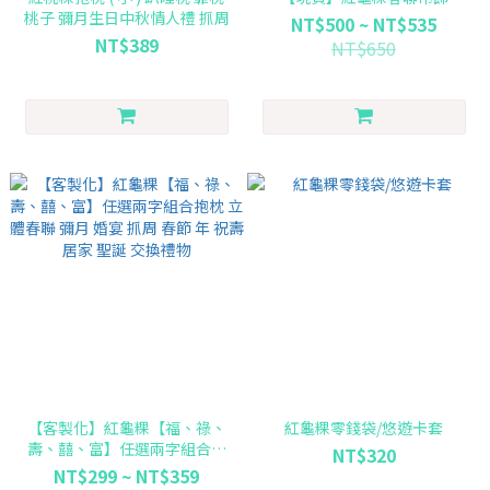
桃子 彌月生日中秋情人禮 抓周
NT$500 ~ NT$535
NT$389
NT$650
【客製化】紅龜粿【福、祿、
紅龜粿零錢袋/悠遊卡套
壽、囍、富】任選兩字組合抱
NT$320
枕 立體春聯 彌月 婚宴 抓周 春
NT$299 ~ NT$359