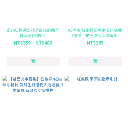
愛心紅龜粿飲料提袋 鑰匙圈 可
紅桃粄/紅龜粿嬰兒平安符袋彌
插吸管(預購中)
月禮物平安符袋香火袋護身符
籤詩袋
NT$359 ~ NT$480
NT$285