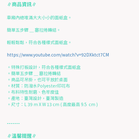
∥商品資訊∥
車廂內總堆滿大大小小的面紙盒。
簡單五步驟 ＿ 塞拉捲轉結。
輕輕鬆鬆，符合各種樣式面紙盒。
https://www.youtube.com/watch?v=92DXktct7CM
。特殊打板設計，符合各種樣式面紙盒
。簡單五步驟 ＿ 塞拉捲轉結
。商品可吊掛，也可平放於桌面
。材質：防潑水Polyester印花布
。布料特性耐磨、色牢度佳
。產地：臺灣設計，臺灣製造
。尺寸：L 39 m X W 13 cm ( 高度最高 9.5 cm )
-------
∥溫馨提醒∥