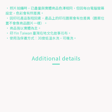
• 照片拍攝時，已盡量與實體商品色澤相同，但因每台電腦螢幕
設定，色彩會有所差異。
• 因印花產品製程因素，產品上的印花圖案會有些差異（圖案位
置不會像商品圖片一樣）。
• 商品皆以實體為主。
• 茚 Yin Taiwan 臺灣在地文化故事花布。
• 使用及保養方式：30度低溫水洗，可機洗。
Additional details