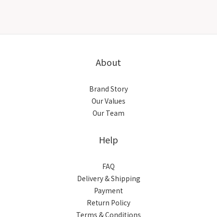
About
Brand Story
Our Values
Our Team
Help
FAQ
Delivery & Shipping
Payment
Return Policy
Terms & Conditions