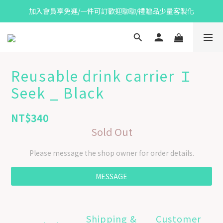
加入會員享免運/一件可訂歡迎聊聊/禮贈品少量客製化
Reusable drink carrier Ｉ
Seek _ Black
NT$340
Sold Out
Please message the shop owner for order details.
MESSAGE
Shipping &
Customer