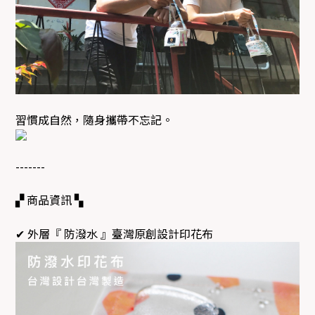
習慣成自然，隨身攜帶不忘記。
-------
▞ 商品資訊 ▚
✔ 外層『 防潑水 』臺灣原創設計印花布