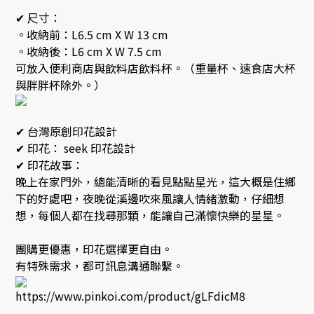
✔ 尺寸：
。收納前：L6.5 cm X W 13 cm
。收納後：L6 cm X W 7.5 cm
可放入便利商店與飲料店飲料杯。（重量杯、速食店大杯
與胖胖杯除外。）
✔ 台灣原創印花設計
✔ 印花： seek 印花設計
✔ 印花故事：
晚上在家門外，總能清晰的看見點點星光，這大概是住鄉
下的好處吧，夜晚從溪邊吹來風讓人情緒激動，仔細想
想，每個人都在找尋那顆，能讓自己滿懷快樂的星星。
團購更優惠，印花選擇更自由。
有特殊需求，都可訊息溝通聯繫。
https://www.pinkoi.com/product/gLFdicM8