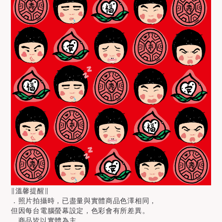
∥溫馨提醒∥
．照片拍攝時，已盡量與實體商品色澤相同，
但因每台電腦螢幕設定，色彩會有所差異。
．商品皆以實體為主。