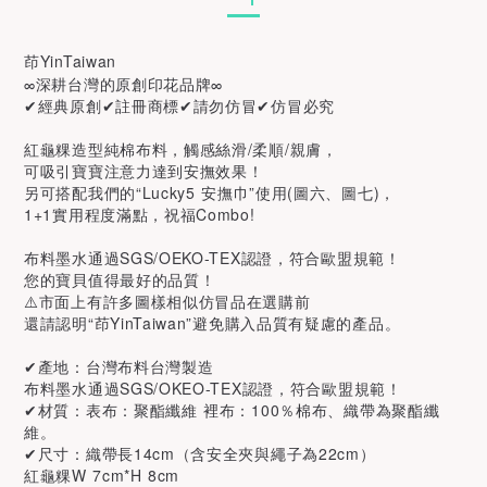
茚YinTaiwan
∞深耕台灣的原創印花品牌∞
✔經典原創✔註冊商標✔請勿仿冒✔仿冒必究
紅龜粿造型純棉布料，觸感絲滑/柔順/親膚，
可吸引寶寶注意力達到安撫效果！
另可搭配我們的“Lucky5 安撫巾”使用(圖六、圖七)，
1+1實用程度滿點，祝福Combo!
布料墨水通過SGS/OEKO-TEX認證，符合歐盟規範！
您的寶貝值得最好的品質！
⚠️市面上有許多圖樣相似仿冒品在選購前
還請認明“茚YinTaiwan”避免購入品質有疑慮的產品。
✔產地：台灣布料台灣製造
布料墨水通過SGS/OKEO-TEX認證，符合歐盟規範！
✔材質：表布：聚酯纖維 裡布：100％棉布、織帶為聚酯纖
維。
✔尺寸：織帶長14cm（含安全夾與繩子為22cm）
紅龜粿W 7cm*H 8cm