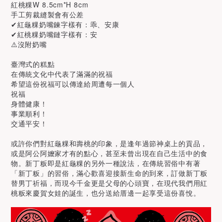
紅桃粿W 8.5cm*H 8cm
手工剪裁縫製會有公差
✔紅龜粿奶嘴鍊字樣有：乖、安康
✔紅桃粿奶嘴鏈字樣有：安
⚠️沒附奶嘴
臺灣式的糕點
在傳統文化中代表了滿滿的祝福
希望這份祝福可以傳達給周遭每一個人
祝福
身體健康！
事業順利！
交通平安！
或許你們對紅龜粿和壽桃的印象，是逢年過節神桌上的貢品，
或是阿公阿嬤家才有的點心，甚至未曾出現在自己生活中的食
物。新丁粄即是紅龜粿的另外一種說法，在傳統習俗中有著
「新丁粄」的習俗，滿心歡喜迎接新生命的到來，訂做新丁粄
替男丁祈福，而現今千金更是父母的心頭寶，在現代我們用紅
桃粄來慶賀女娃的誕生，也分送給厝邊一起享受這份喜悅。