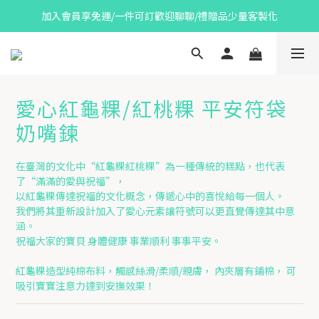
加入會員享免運/一件可訂歡迎聊聊/禮贈品少量客製化
愛心紅龜粿/紅桃粿 平安符袋
奶嘴鍊
在臺灣的文化中“紅龜粿紅桃粿”為一種傳統的糕點，也代表
了“滿滿的愛與祝福”，
以紅龜粿傳達祝福的文化概念，傳遞心中的喜悅給每一個人。
我們將其重新設計加入了愛心元素讓符號可以更直覺傳達其中意
涵。
祝福大家的寶貝 身體健康 事業順利 事事平安。
紅龜粿造型純棉布料，觸感絲滑/柔順/親膚， 內夾層有鋪棉， 可
吸引寶寶注意力達到安撫效果！