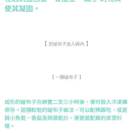
使其凝固。
【
】
把破布子放入碗內
【 一團破布子 】
成形的破布子在靜置二至三小時後，便可放入冷凍庫
保存。這種較乾的破布子做法，可以配稀飯吃，或是
與小魚乾、香菇及蒜頭乾炒，便是道配飯的家常料
理。