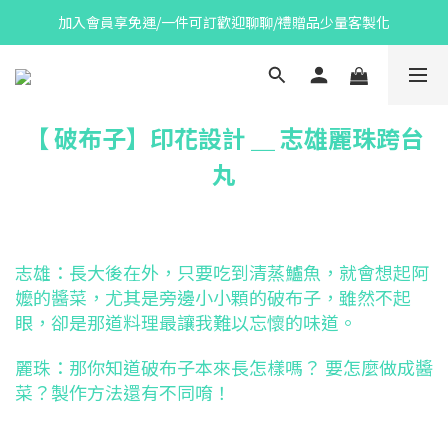
加入會員享免運/一件可訂歡迎聊聊/禮贈品少量客製化
【 破布子】印花設計 ＿ 志雄麗珠跨台
丸
志雄：長大後在外，只要吃到清蒸鱸魚，就會想起阿
嬤的醬菜，尤其是旁邊小小顆的破布子，雖然不起
眼，卻是那道料理最讓我難以忘懷的味道。
麗珠：那你知道破布子本來長怎樣嗎？ 要怎麼做成醬
菜？製作方法還有不同唷！