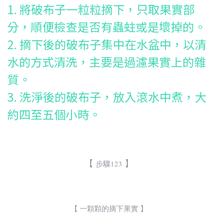
1. 將破布子一粒粒摘下，只取果實部
分，順便檢查是否有蟲蛀或是壞掉的。
2. 摘下後的破布子集中在水盆中，以清
水的方式清洗，主要是過濾果實上的雜
質。
3. 洗淨後的破布子，放入滾水中煮，大
約四至五個小時。
【
】
步驟123
【 一顆顆的摘下果實 】