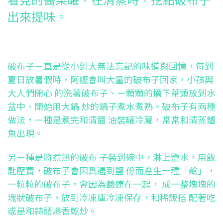
出來提味。
破布子ㄧ直是從小到大無法忘記的味道與回憶，每到
夏日放暑假時，阿嬤會叫大量的破布子回家，小孩與
大人們開心 的洗著破布子、ㄧ顆顆的摘下蒂頭放到水
盆中、開始用大鍋 炒的鍋子煮水煮熟。破布子有兩種
做法，ㄧ種是煮完和清醬 油裝罐冷藏，常常和清蒸鱸
魚出現。
另ㄧ種是將煮熟的破布 子裝到碗中，淋上鹽水，用飯
匙壓實，破布子會因爲遇到鹽 份而產生一種「鹼」，
一粒粒的破布子，會因為鹼連在一起， 成一整塊塊的
塊狀破布子，放到冷凍庫冷凍保存，和稀飯搭 配著吃
或是和蒜頭爆香乾炒。