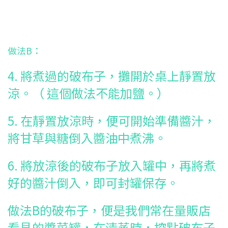
做法B：
4. 將煮過的破布子，攤開於桌上靜置放
涼。（ 這個做法不能加鹽。）
5. 在靜置放涼時，便可開始準備醬汁，
將甘草與糖倒入醬油中煮沸。
6. 將放涼後的破布子放入罐中，再將煮
好的醬汁倒入，即可封罐保存。
做法B的破布子，便是我們常在量販店
看見的醬菜罐，在清蒸時，挖點破布子