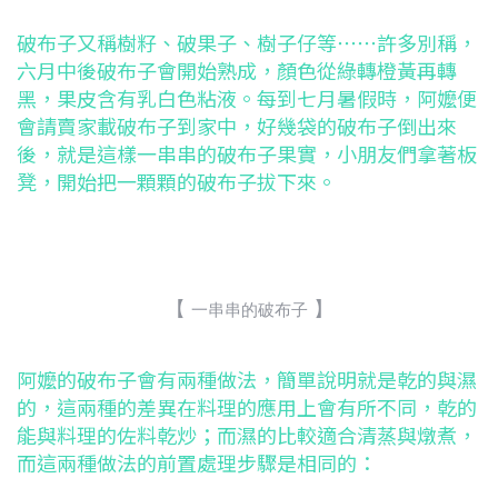
破布子又稱樹籽、破果子、樹子仔等⋯⋯許多別稱，
六月中後破布子會開始熟成，顏色從綠轉橙黃再轉
黑，果皮含有乳白色粘液。每到七月暑假時，阿嬤便
會請賣家載破布子到家中，好幾袋的破布子倒出來
後，就是這樣一串串的破布子果實，小朋友們拿著板
凳，開始把一顆顆的破布子拔下來。
【
】
一串串的破布子
阿嬤的破布子會有兩種做法，簡單說明就是乾的與濕
的，這兩種的差異在料理的應用上會有所不同，乾的
能與料理的佐料乾炒；而濕的比較適合清蒸與燉煮，
而這兩種做法的前置處理步驟是相同的：