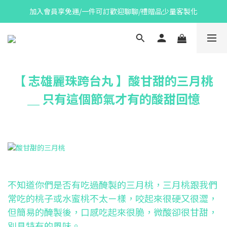
加入會員享免運/一件可訂歡迎聊聊/禮贈品少量客製化
【 志雄麗珠跨台丸 】酸甘甜的三月桃
＿ 只有這個節氣才有的酸甜回憶
不知道你們是否有吃過醃製的三月桃，三月桃跟我們
常吃的桃子或水蜜桃不太ㄧ樣，咬起來很硬又很澀，
但簡易的醃製後，口感吃起來很脆，微酸卻很甘甜，
別具特有的風味。