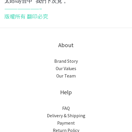
太郎say台中 我們下次見 。
————————–
版權所有 翻印必究
About
Brand Story
Our Values
Our Team
Help
FAQ
Delivery & Shipping
Payment
Return Policy