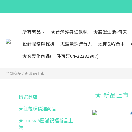
所有商品
★台灣經典紅龜粿
★無塑生活-每天
設計服務與採購
志雄麗珠跨台丸
太郎SAY台中
★客製化商品(一件可訂04-22231907)
全部商品
/
★ 新品上市
★ 新品上市
精選商店
★紅龜粿精選商品
★Lucky 5圓滿祝福新品上
架