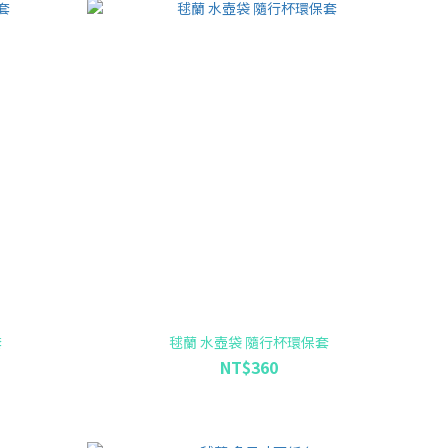
套
毬蘭 水壺袋 隨行杯環保套
NT$360