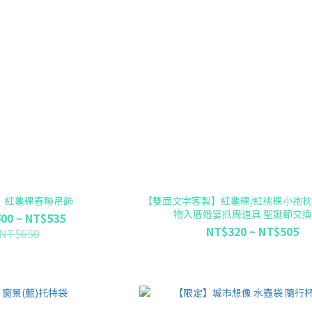
】紅龜粿春聯吊飾
【雙面文字客製】紅龜粿/紅桃粿小抱枕
物入厝婚宴抓周道具 聖誕節交
00 ~ NT$535
NT$320 ~ NT$505
NT$650