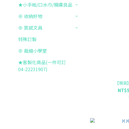
★小手帕/口水巾/親膚良品
⊕ 收納好物
⊕ 質感文具
特殊訂製
⊕ 裁縫小學堂
★客製化商品(一件可訂
04-22231907)
【現貨
NT$5