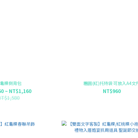
龜粿側背包
糰圓(紅)托特袋 可放入A4文
0 ~ NT$1,160
NT$960
NT$1,580