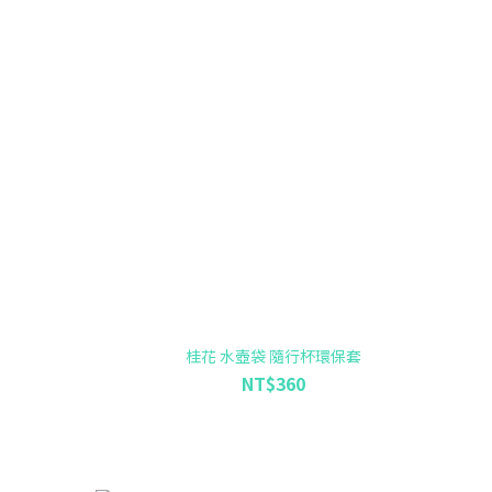
桂花 水壺袋 隨行杯環保套
NT$360