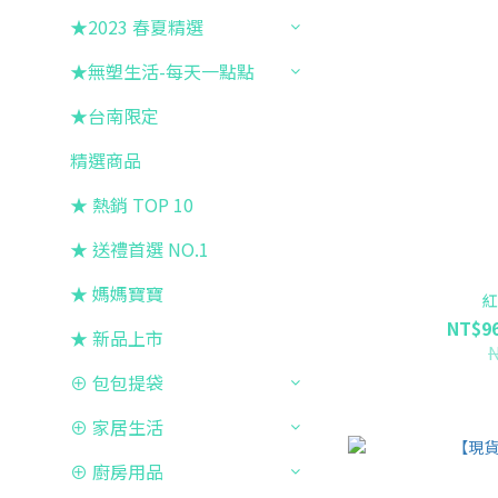
★2023 春夏精選
★無塑生活-每天一點點
★台南限定
精選商品
★ 熱銷 TOP 10
★ 送禮首選 NO.1
★ 媽媽寶寶
紅
NT$96
★ 新品上市
⊕ 包包提袋
⊕ 家居生活
⊕ 廚房用品