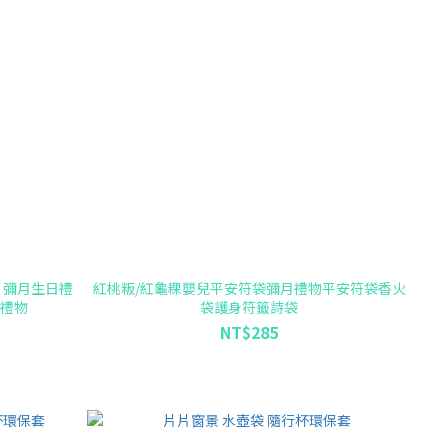
 彌月生日禮
紅桃粄/紅龜粿嬰兒平安符袋彌月禮物平安符袋香火
換禮物
袋護身符籤詩袋
NT$285