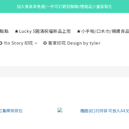
加入會員享免運/一件可訂歡迎聊聊/禮贈品少量客製化
一點點
★Lucky 5圓滿祝福新品上架
★小手帕/口水巾/親膚良
✪ Yin Story 印花
✪ 客家印花 Design by tyler