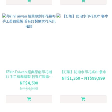
茚YinTaiwan 經典原創印花襯
【訂製】防潑水印花桌巾 餐巾
衫 手工剪裁縫製 若有訂製需求
NT$1,350 ~ NT$99,999
可來訊確認
NT$4,500
NT$4,800