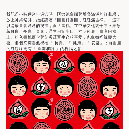
我記得小時候逢年過節時，阿嬤總會端著堆疊滿滿的紅龜粿，
放上神桌祭拜，她總說著『圓圓好團圓，紅紅滿吉祥』，這可
以是最喜氣洋洋的祝福，而「壽桃」在中華文化幾千年來象徵
著健康、長壽、喜氣，通常用於生日、神明節慶、壽宴回禮
上。粉色壽桃蘊含著父母蘊育生命的喜愛，也象徵福祿壽大
喜。那個充滿喜氣祝福『 長壽』『 健康』『 安樂』；而圓圓
的紅龜粿更有『 圓滿和諧 』的祝福之意～