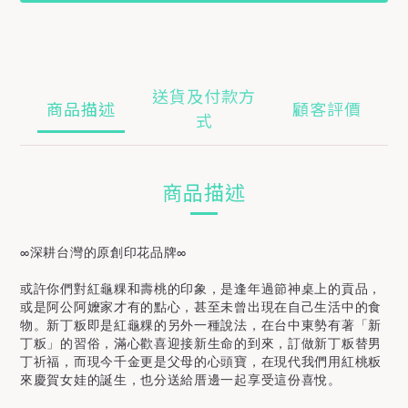
送貨及付款方
商品描述
顧客評價
式
商品描述
∞深耕台灣的原創印花品牌∞
或許你們對紅龜粿和壽桃的印象，是逢年過節神桌上的貢品，
或是阿公阿嬤家才有的點心，甚至未曾出現在自己生活中的食
物。新丁粄即是紅龜粿的另外一種說法，在台中東勢有著「新
丁粄」的習俗，滿心歡喜迎接新生命的到來，訂做新丁粄替男
丁祈福，而現今千金更是父母的心頭寶，在現代我們用紅桃粄
來慶賀女娃的誕生，也分送給厝邊一起享受這份喜悅。