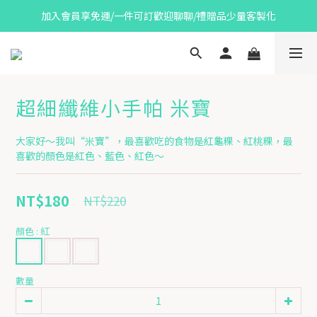
加入會員享免運/一件可訂歡迎聊聊/禮贈品少量客製化
超細纖維小手帕 米寶
大家好～我叫“米寶”，最喜歡吃的食物是紅龜粿、紅桃粿，最
喜歡的顏色是紅色、藍色、紅色～
NT$180
NT$220
顏色
: 紅
數量