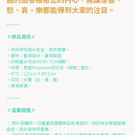
怒、哀、樂都能得到大家的注目。
-------
∥商品資訊∥
。布料特性吸水性佳、色牢度優。
。產地：臺灣設計，臺灣製造
。印刷墨水符合OEKO-TEK規範。
。材質：柔感Polyester印花布、純棉二重紗。
。尺寸：L21cm X W21cm
。印花：米寶（紅、黃、藍）
。拷克車邊。
-------
∥溫馨提醒∥
• 照片拍攝時，已盡量與實體商品色澤相同，但因每台電腦螢幕
設定，色彩會有所差異。