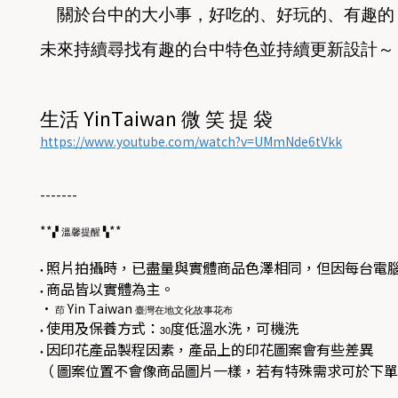
關於台中的大小事，好吃的、好玩的、有趣的
未來持續尋找有趣的台中特色並持續更新設計～
YinTaiwan
生活
微
笑
提
袋
https://www.youtube.com/watch?v=UMmNde6tVkk
-------
**
**
▞
溫馨提醒
▚
照片拍攝時，已盡量與實體商品色澤相同，但因每台電
•
商品皆以實體為主。
•
•
Yin Taiwan
茚
臺灣在地文化故事花布
使用及保養方式：
度低溫水洗，可機洗
•
30
因印花產品製程因素，產品上的印花圖案會有些差異
•
（
圖案位置不會像商品圖片一樣，若有特殊需求可於下單