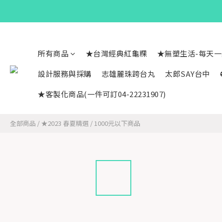
所有商品
★台灣經典紅龜粿
★無塑生活-每天
設計服務與採購
志雄麗珠跨台丸
太郎SAY台中
★客製化商品(一件可訂04-22231907)
全部商品
/
★2023 春夏精選
/
1000元以下商品