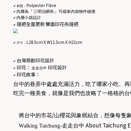
Polyester Fibre
✔
材質：
內層為『
三明治網布
』可緩衝內袋物件碰撞
✔
內層小袋設計
✔
提把全面更新
雙面印花布提把
✔
L28.5cm X W11.5cm X H21cm
✔
尺寸：
台灣原創印花設計
✔
印花：
印花設計
走走台中
✔
印花故事：
✔
台中的巷弄中處處充滿活力，吃了哪家小吃、再
吃完一種美食，就像是我們也攻略了一格格的台
/
將台中的市花
山櫻花與象棋結合，想像每隻
About Taichung E
Walking Taichung-
走走台中