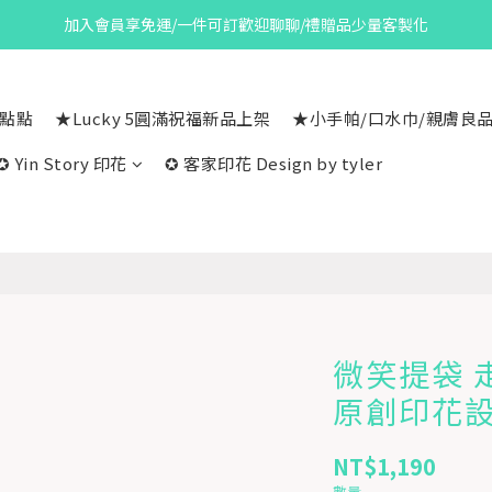
加入會員享免運/一件可訂歡迎聊聊/禮贈品少量客製化
一點點
★Lucky 5圓滿祝福新品上架
★小手帕/口水巾/親膚良
✪ Yin Story 印花
✪ 客家印花 Design by tyler
微笑提袋 
原創印花
NT$1,190
數量