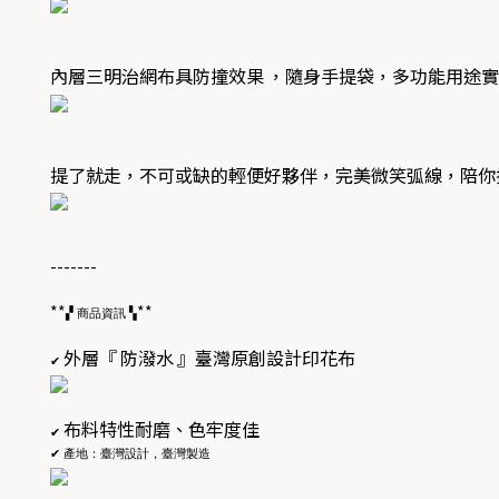
內層三明治網布具防撞效果
，隨身手提袋，多功能用途實
提了就走，不可或缺的輕便好夥伴，
完美微笑弧線
，陪你
-------
**
**
▞
商品資訊
▚
外層『
防潑水
』臺灣原創設計印花布
✔
布料特性耐磨、色牢度佳
✔
✔
產地：臺灣設計，臺灣製造