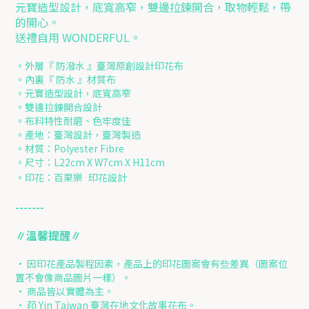
元寶造型設計，底寬高窄，雙邊拉鍊開合，取物輕鬆，帶
的開心。
送禮自用 WONDERFUL。
。外層『 防潑水 』臺灣原創設計印花布
。內裏『 防水 』材質布
。元寶造型設計，底寬高窄
。雙邊拉鍊開合設計
。布料特性耐磨、色牢度佳
。產地：臺灣設計，臺灣製造
。材質：Polyester Fibre
。尺寸：L22cm X W7cm X H11cm
。印花：百果樂
印花設計
-------
∥溫馨提醒∥
• 因印花產品製程因素，產品上的印花圖案會有些差異（圖案位
置不會像商品圖片一樣）。
• 商品皆以實體為主。
• 茚 Yin Taiwan 臺灣在地文化故事花布。