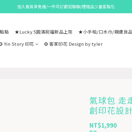
加入會員享免運/一件可訂歡迎聊聊/禮贈品少量客製化
一點點
★Lucky 5圓滿祝福新品上架
★小手帕/口水巾/親膚良
✪ Yin Story 印花
✪ 客家印花 Design by tyler
氣球包 走
創印花設
NT$1,990
數量