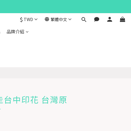
$
TWD
繁體中文
品
品牌介紹
走台中印花 台灣原
計