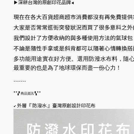
深耕台灣的原創印花品牌
▶
◀
現在在各大百貨超商超市消費都沒有再免費提供
大家是否常常逛街突發狀況而買了很多意料之外
我們設計了方便收納的與多種使用方法的氣球包
不論是隨性手拿或是斜背都可以隨著心情轉換搭
多功能用途實在好方便。選用防潑水布料，隨
最重要的也是為了地球環保而盡一份心力！
-------
**
**
▞
商品資訊
▚
外層『
防潑水
』臺灣原創設計印花布
✔