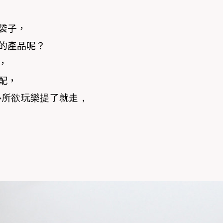
袋子，
的產品呢？
，
配，
心所欲玩樂提了就走，