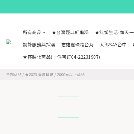
所有商品
★台灣經典紅龜粿
★無塑生活-每天
設計服務與採購
志雄麗珠跨台丸
太郎SAY台中
★客製化商品(一件可訂04-22231907)
全部商品
/
★2023 春夏精選
/
2000元以下商品