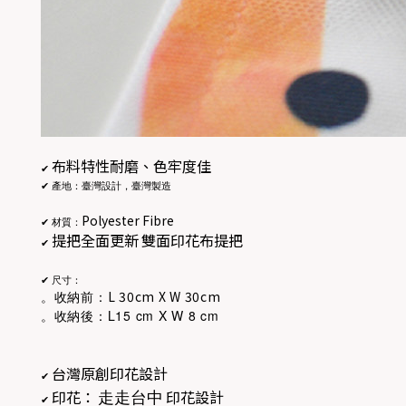
布料特性耐磨、色牢度佳
✔
✔
產地：臺灣設計，臺灣製造
Polyester Fibre
✔
材質：
提把全面更新
雙面印花布提把
✔
✔
尺寸：
L 30cm X W 30cm
。收納前：
L15 cm X W 8 cm
。收納後：
台灣原創印花設計
✔
走走台中
印花：
印花設計
✔