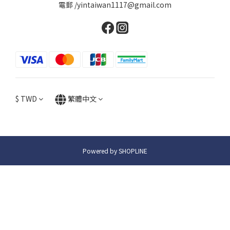
電郵 /yintaiwan1117@gmail.com
$
TWD
繁體中文
Powered by SHOPLINE