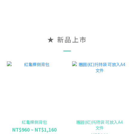
★ 新品上市
紅龜粿側背包
糰圓(紅)托特袋 可放入A4
文件
NT$960 ~ NT$1,160