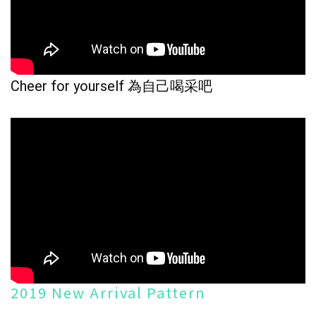
Cheer for yourself 為自己喝采吧
2019 New Arrival Pattern