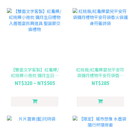
【雙面文字客製】紅龜粿/
紅桃粄/紅龜粿嬰兒平安符
紅桃粿小抱枕 彌月生日禮
袋彌月禮物平安符袋香火
物入厝婚宴抓周道具 聖誕
袋護身符籤詩袋
NT$320 ~ NT$505
NT$285
節交換禮物