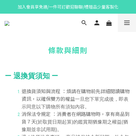
加入會員享免運/一件可訂歡迎聊聊/禮贈品少量客製化
條款與細則
ㄧ
ㄧ
退換貨須知
退換貨須知與流程 ：煩請在購物前先詳細閱讀購物
資訊，以確保雙方的權益
一旦您下單完成後，即表
示同意以下購物所有須知內容。
消保法令規定 ：消費者在網路購物時，享有商品到
貨７天
(
於取貨日期起算
)
的鑑賞期猶豫期之權益
(
猶
豫期並非試用期
)
。