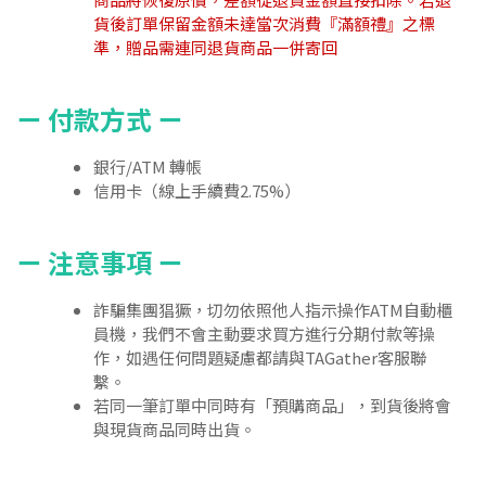
貨後訂單保留金額未達當次消費『滿額禮』之標
準，贈品需連同退貨商品一併寄回
ㄧ 付款方式 ㄧ
銀行/ATM 轉帳
信用卡（線上手續費2.75%）
ㄧ 注意事項 ㄧ
詐騙集團猖獗，切勿依照他人指示操作ATM自動櫃
員機，我們不會主動要求買方進行分期付款等操
作，如遇任何問題疑慮都請與TAGather客服聯
繫。
若同一筆訂單中同時有「預購商品」，到貨後將會
與現貨商品同時出貨。