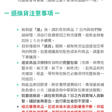
ㄧ 退換貨注意事項 ㄧ
無瑕疵
「退」
貨，請於收到商品 ７ 日內與我們聯
絡辦理，須自行負擔寄回之物流運費，退款金額會
扣除１５元手續費。
目前僅提供
「退貨」
服務，避免物流往返增加您等
待的時間，若要選購其他配色或系列商品，請重新
下單購買。
退貨商品
須
保持
收貨時的
完整包裝
（吊牌、商標完
整未剪，無汙漬、無下水、無修改），若商品有附
夾鏈袋、紙盒…等特殊包裝也必需保持完整無損一
同退回。
瑕疵品寄回郵資，將依實際運費給付，賣場最高補
助負擔６０元（建議使用中華郵政包裹寄送服務）
如要退換貨，請在收到商品７日之內與賣場人員聯
繫，確認後再寄出，自行寄出者恕不受理。
組合優惠商品，若退貨後未達活動優惠件數，保留
商品將恢復原價，差額從退貨金額直接扣除。若退