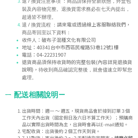
退 / 換貨注意事項 ：
商品請保持全新狀態，外盒包
退換貨需求務必在七天內提出，
裝及內容物完整。
超過皆不辦理。
請來電或透過線上客服聯絡我們，
退 / 換貨流程 ：
商品寄回至以下資料：
收件人：破布子混種文化有限公司
地址：40341台中市西區民權路53巷12號1樓
電話：04-22231907
退貨商品須保持收貨時的完整包裝(內容詳見退換貨
說明)，
待收到商品確認完整後，就會儘速立即幫您
處理。
ㄧ
配送相關說明
ㄧ
出貨時間：週一 ～ 週五，現貨商品會於接到訂單３個
工作天內出貨（國定假日及六日不算工作天）；預購商
品以實際出貨時間為主，出貨時會再以E-mail通知。
宅配收貨：出貨後約２個工作天到貨。
7-11取貨：寄出後約２～３天配達指定門市，
請務必留