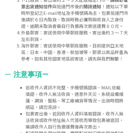
意出貨通知信件
與抵達門市後的
簡訊通知
！通知以下單
時所登記之E-mail地址及手機號碼為主，包裹抵達門市
後請於６日內取貨，取貨時務必攜帶與收貨人之身份
證，逾期未取貨者需自行負擔再次寄送運費８０元。
外島郵寄：寄送使用中華郵政服務，寄出後約３～７天
左右到貨。
海外郵寄：寄送使用中華郵政服務，目前提供亞太地
區：日本、中國、香港、新加坡等，郵資以商品秤重為
參考，如有其他國家地區欲寄送，請先與我們聯繫！
ㄧ
注意事項
ㄧ
若收件人資訊不完整、手機號碼錯誤、MAIL信箱
填錯、收件人無法收貨、遇意外天災、系統設備維
護、調貨、盤點、等工廠補貨等情況，出貨時間將
順延，請您見諒。
包裹寄出後，若因收件人資料填寫錯誤、收件人無
法收貨或收件地址無人代簽收而導致包裹被退回，
需請收件人自行負擔運費後再次寄出。