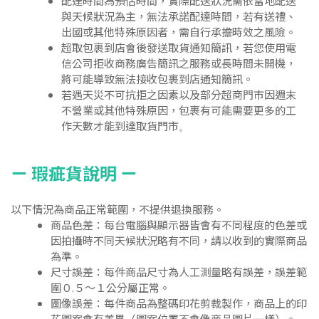
配達時間為預估時間，實際配送狀況需依當地配送
與天候狀況為主，無法承諾配達時間，若有送禮、
出國或其他特殊原因者，需自行承擔時效之風險。
超取包裹到店會後發送取貨通知簡訊，若您使用電
信公司拒收商務廣告簡訊之服務或長時間未開機，
將可能導致無法接收包裹到店通知簡訊。
若遇天災不可抗拒之因素以及部分超商門市因週末
不營業或其他特殊原因，包裹有可能需要更多的工
作天數才能到達取貨門市
。
ㄧ 瑕疵貨說明 ㄧ
以下情況為商品正常範圍，不提供退換服務。
商品色差：每台電腦與顯示器皆會有不同程度的色差或
因拍攝時不同天候狀況略有不同，請以收到的實際商品
為準。
尺寸誤差：每件商品尺寸為人工測量略有誤差，誤差範
圍０.５～１公分屬正常。
圖像誤差：每件商品為整碼印花剪裁製作，商品上的印
花圖案會有差異（圖案位置不會像商品圖片一樣）。