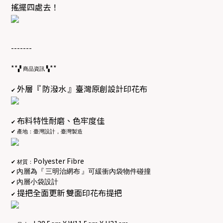
搖擺四處去！
-------
**
**
▞
商品資訊
▚
外層『
防潑水
』臺灣原創設計印花布
✔
布料特性耐磨、色牢度佳
✔
✔
產地：臺灣設計，臺灣製造
Polyester Fibre
✔
材質：
內層為『
三明治網布
』可緩衝內袋物件碰撞
✔
內層小袋設計
✔
提把全面更新
雙面印花布提把
✔