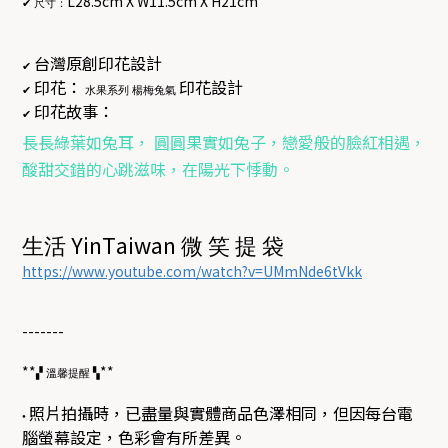
L28.5cm X W11.5cm X H21cm
✔
尺寸：
台灣原創印花設計
✔
印花：
印花設計
水果系列 楊梅兔氣
✔
印花故事：
✔
長長綠葉如兔耳， 圓圓果實如兔子，戀愛般的臉紅相遇，
酸甜交錯的心跳滋味，在陽光下悸動。
YinTaiwan
生活
微
笑
提
袋
https://www.youtube.com/watch?v=UMmNde6tVkk
-------
**
**
▞
溫馨提醒
▚
照片拍攝時，已盡量與實體商品色澤相同，但因每台電
•
腦螢幕設定，色彩會有所差異。