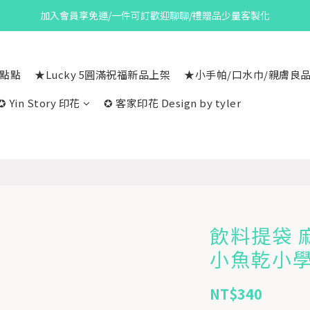
加入會員享免運/一件可訂歡迎聊聊/禮贈品少量客製化
一點點
★Lucky 5圓滿祝福新品上架
★小手帕/口水巾/親膚良
✪ Yin Story 印花
✪ 客家印花 Design by tyler
飲料提袋 
小魚乾小
NT$340