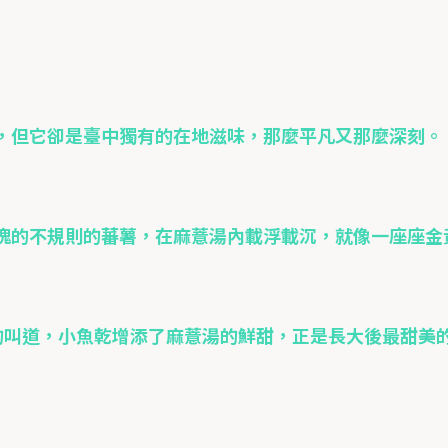
，但它卻是臺中獨有的在地滋味，那麼平凡又那麼深刻。
塊的不規則的蕃薯，在麻薏湯內載浮載沉，就像一座座金
的叫道，小魚乾增添了麻薏湯的鮮甜，正是長大後最甜美