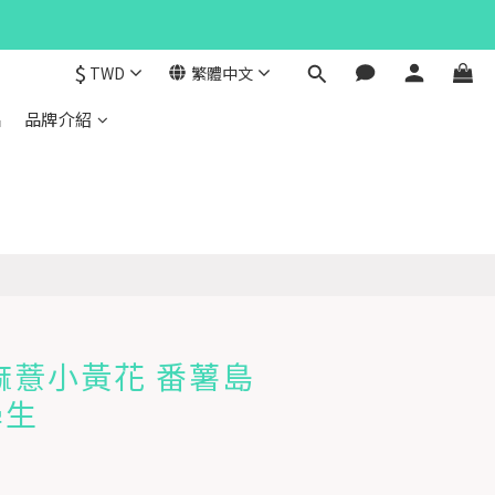
$
TWD
繁體中文
品
品牌介紹
麻薏小黃花 番薯島
學生