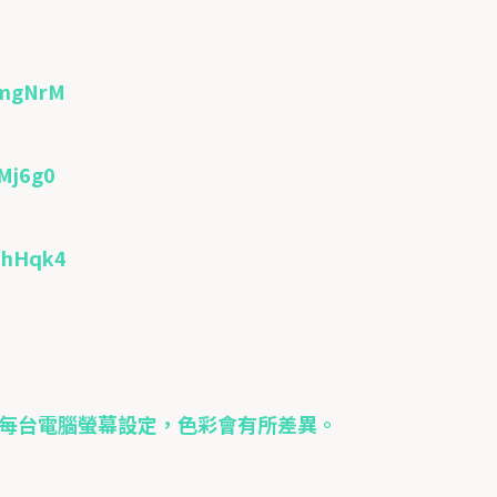
PmgNrM
Mj6g0
GhHqk4
因每台電腦螢幕設定，色彩會有所差異。