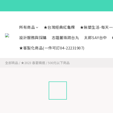
所有商品
★台灣經典紅龜粿
★無塑生活-每天
設計服務與採購
志雄麗珠跨台丸
太郎SAY台中
★客製化商品(一件可訂04-22231907)
全部商品
/
★2023 春夏精選
/
500元以下商品