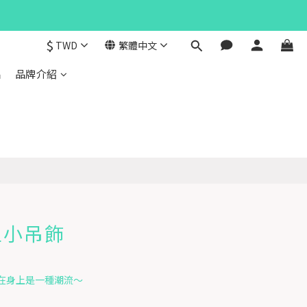
$
TWD
繁體中文
品
品牌介紹
型小吊飾
在身上是一種潮流～