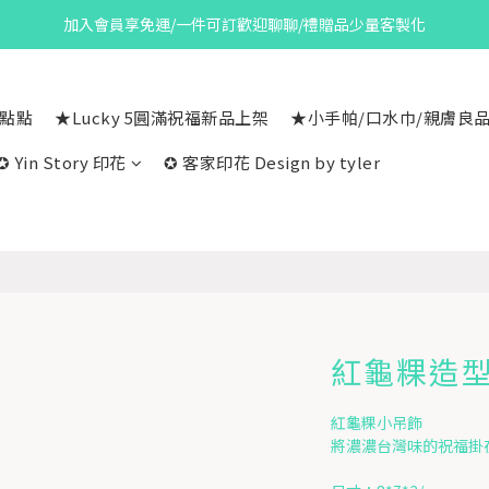
加入會員享免運/一件可訂歡迎聊聊/禮贈品少量客製化
一點點
★Lucky 5圓滿祝福新品上架
★小手帕/口水巾/親膚良
✪ Yin Story 印花
✪ 客家印花 Design by tyler
紅龜粿造
紅龜粿小吊飾
將濃濃台灣味的祝福掛