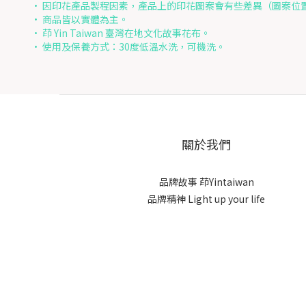
• 因印花產品製程因素，產品上的印花圖案會有些差異（圖案位
• 商品皆以實體為主。
• 茚 Yin Taiwan 臺灣在地文化故事花布。
• 使用及保養方式：30度低溫水洗，可機洗。
關於我們
品牌故事
茚Yintaiwan
品牌精神 Light up your life