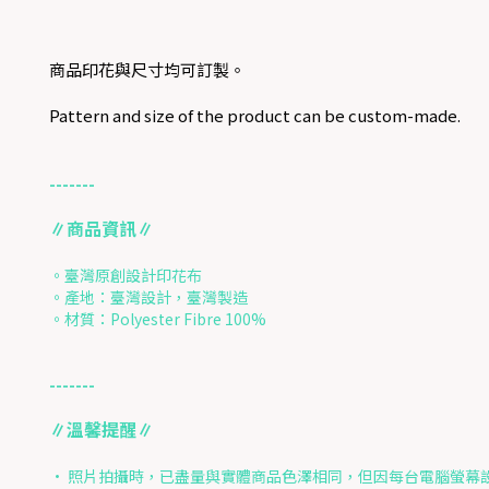
商品印花與尺寸均可訂製。
Pattern and size of the product can be custom-made.
-------
∥商品資訊∥
。臺灣原創設計印花布
。產地：臺灣設計，臺灣製造
。材質：Polyester Fibre 100%
-------
∥溫馨提醒∥
• 照片拍攝時，已盡量與實體商品色澤相同，但因每台電腦螢幕