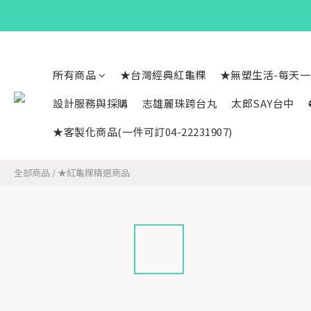
所有商品
★台灣經典紅龜粿
★無塑生活-每天
設計服務與採購
志雄麗珠跨台丸
太郎SAY台中
★客製化商品(一件可訂04-22231907)
全部商品
/
★紅龜粿精選商品