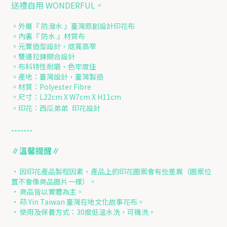
送禮自用 WONDERFUL。
。外層『 防潑水 』臺灣原創設計印花布
。內裏『 防水 』材質布
。元寶造型設計，底寬高窄
。雙邊拉鍊開合設計
。布料特性耐磨、色牢度佳
。產地：臺灣設計，臺灣製造
。材質：Polyester Fibre
。尺寸：L22cm X W7cm X H11cm
。印花：西瓜弟弟
印花設計
-------
∥溫馨提醒∥
• 因印花產品製程因素，產品上的印花圖案會有些差異（圖案位
置不會像商品圖片一樣）。
• 商品皆以實體為主。
• 茚 Yin Taiwan 臺灣在地文化故事花布。
• 使用及保養方式：30度低溫水洗，可機洗。